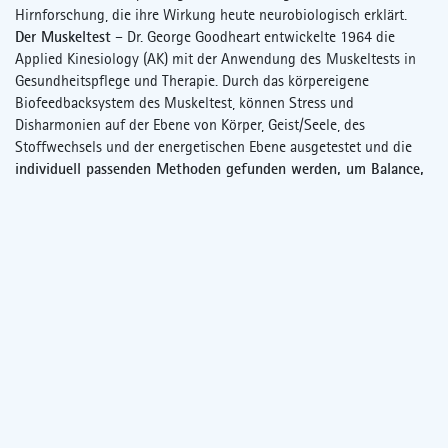
Hirnforschung, die ihre Wirkung heute neurobiologisch erklärt.
Der Muskeltest
– Dr. George Goodheart entwickelte 1964 die
Applied Kinesiology (AK) mit der Anwendung des
Muskeltests in
Gesundheitspflege und Therapie. Durch das körpereigene
Biofeedbacksystem des Muskeltest, können Stress und
Disharmonien auf der Ebene von Körper, Geist/Seele, des
Stoffwechsels und der energetischen Ebene ausgetestet und die
individuell passenden Methoden gefunden werden, um Balance,
Harmonie und Gesundheit zu stärken:
z.B. massieren und klopfen
von Akupunkturpunkten, Nahrungsmittel, ätherische Öle…
Von Psychotherapeuten weiterentwickelt entstand daraus die
Energetische Psychologie und Klopf-Akupressur.
Regulationsbehandlungen und ganzheitliche Therapie
Ich schöpfe aus einer Vielzahl ganzheitlicher Behandlungs- und
Selbsthilfekonzepten und meiner jahrzehntelangen Erfahrung
damit, z.B. der Angewandten Kinesiologie und der Klopfakupressur.
Sie helfen Dysbalancen im Energiesystem des Menschen zu
erkennen und auszubalancieren. Darüber hinaus beziehe ich
Methoden der Hypnose, Selbsthypnose, Aromatherapie mit ein.